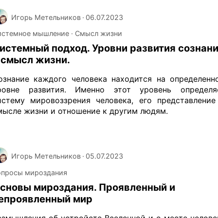
Игорь Метельников
·
06.07.2023
истемное мышление
Смысл жизни
истемный подход. Уровни развития сознан
 смысл жизни.
ознание каждого человека находится на определенн
ровне развития. Именно этот уровень определя
истему мировоззрения человека, его представление
мысле жизни и отношение к другим людям.
Игорь Метельников
·
05.07.2023
опросы мироздания
сновы мироздания. Проявленный и
епроявленный мир
азмышления об устройсте Вселенной и о месте челове