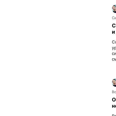
С
С
и
С
у
с
с
В
О
н
Р